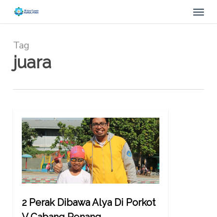
Menu
Skip
to
main
content
Tag
juara
2 Perak Dibawa Alya Di Porkot