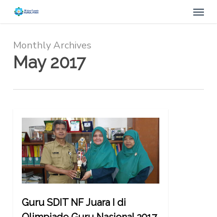
Menu
Skip
to
main
content
Monthly Archives
May 2017
Guru SDIT NF Juara I di