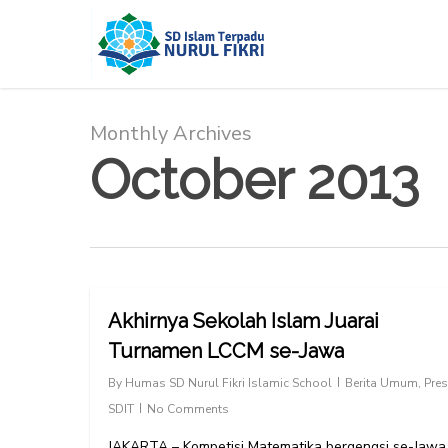
Skip
to
main
content
Monthly Archives
October 2013
Akhirnya Sekolah Islam Juarai
Turnamen LCCM se-Jawa
By
Humas SD Nurul Fikri Islamic School
Berita Umum
,
Pres
SDIT
No Comments
JAKARTA – Kompetisi Matematika bergengsi se-Jawa